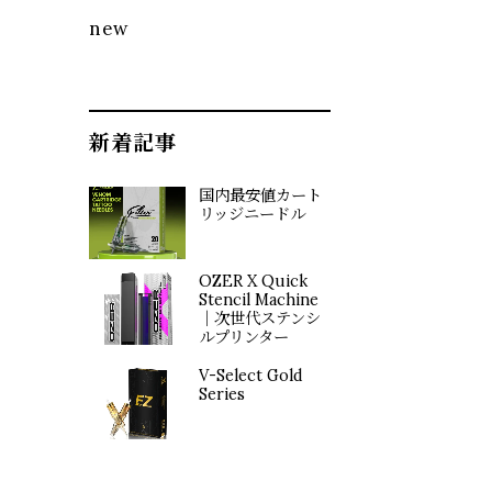
new
新着記事
国内最安値カート
リッジニードル
OZER X Quick
Stencil Machine
｜次世代ステンシ
ルプリンター
V-Select Gold
Series