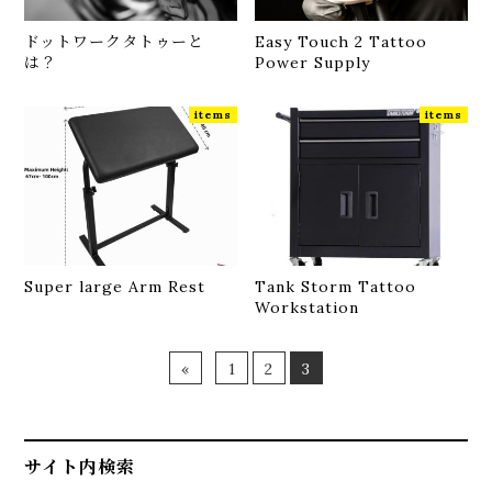
ドットワークタトゥーと
Easy Touch 2 Tattoo
は？
Power Supply
items
items
Super large Arm Rest
Tank Storm Tattoo
Workstation
«
1
2
3
サイト内検索