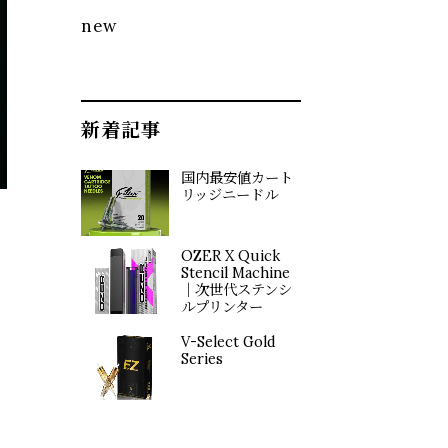
new
新着記事
国内最安値カート
リッジニードル
OZER X Quick
Stencil Machine
｜次世代ステンシ
ルプリンター
V-Select Gold
Series